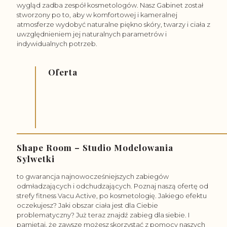
wygląd zadba zespół kosmetologów. Nasz Gabinet został
stworzony po to, aby w komfortowej i kameralnej
atmosferze wydobyć naturalne piękno skóry, twarzy i ciała z
uwzględnieniem jej naturalnych parametrów i
Zabiegi na
indywidualnych potrzeb.
ciało
Zabieg na
twarz
Depilacja
Oferta
laserowa
Shape Room – Studio Modelowania
Sylwetki
to gwarancja najnowocześniejszych zabiegów
odmładzających i odchudzających. Poznaj naszą ofertę od
strefy fitness Vacu Active, po kosmetologię. Jakiego efektu
oczekujesz? Jaki obszar ciała jest dla Ciebie
problematyczny? Już teraz znajdź zabieg dla siebie. I
pamiętaj, że zawsze możesz skorzystać z pomocy naszych