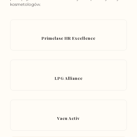
kosmetologów.
Primelase HR Excellence
LPG Alliance
Vacu Activ